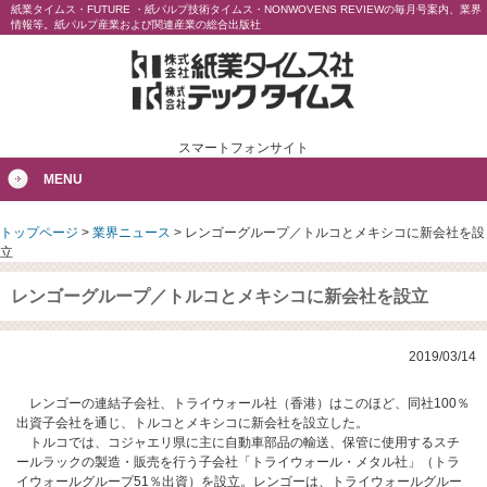
紙業タイムス・FUTURE ・紙パルプ技術タイムス・NONWOVENS REVIEWの毎月号案内、業界
情報等。紙パルプ産業および関連産業の総合出版社
スマートフォンサイト
MENU
トップページ
>
業界ニュース
>
レンゴーグループ／トルコとメキシコに新会社を設
立
レンゴーグループ／トルコとメキシコに新会社を設立
2019/03/14
レンゴーの連結子会社、トライウォール社（香港）はこのほど、同社100％
出資子会社を通じ、トルコとメキシコに新会社を設立した。
トルコでは、コジャエリ県に主に自動車部品の輸送、保管に使用するスチ
ールラックの製造・販売を行う子会社「トライウォール・メタル社」（トラ
イウォールグループ51％出資）を設立。レンゴーは、トライウォールグルー