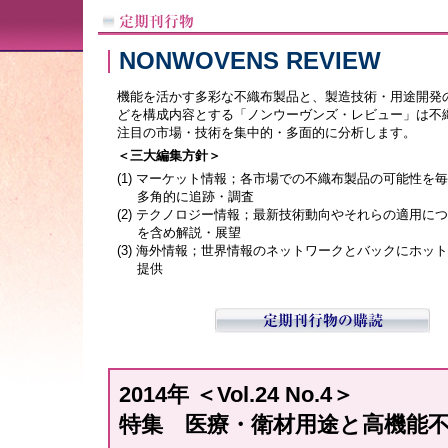
NONWOVENS REVIEW
機能を活かす多彩な不織布製品と、製造技術・用途開発
どを構成内容とする「ノンウーヴンズ・レビュー」は不
注目の市場・技術を集中的・多面的に分析します。
＜三大編集方針＞
(1) マーケット情報；各市場での不織布製品の可能性を
多角的に追跡・調査
(2) テクノロジー情報；最新技術動向やそれらの適用に
を含め解説・展望
(3) 海外情報；世界情報のネットワークとバックにホッ
提供
2014年 ＜Vol.24 No.4＞
特集 医療・衛材用途と高機能